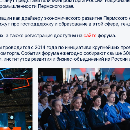
 станут представители Минпромторга России, Националь
промышленности Пермского края.
ации как драйверу экономического развития Пермского к
жут про господдержку и образование в этой сфере, те
х, а также регистрация доступны на
сайте
форума.
проводится с 2014 года по инициативе крупнейших пр
ромторга. События форума ежегодно собирают свыше 300
, институтов развития и бизнес-объединений из России и