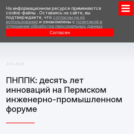
На информационном ресурсе применяются
cookie-файлы . Оставаясь на сайте, вы
подтверждаете, что
согласны на их
использование
и ознакомлены с
политикой в
отношении обработки персональных данных
Согласен
24.11.2025
ПНППК: десять лет
инноваций на Пермском
инженерно-промышленном
форуме