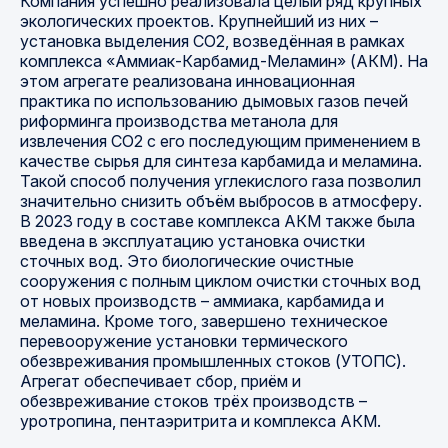
Компания успешно реализовала целый ряд крупных
экологических проектов. Крупнейший из них –
установка выделения CO2, возведённая в рамках
комплекса «Аммиак-Карбамид-Меламин» (АКМ). На
этом агрегате реализована инновационная
практика по использованию дымовых газов печей
риформинга производства метанола для
извлечения СО2 с его последующим применением в
качестве сырья для синтеза карбамида и меламина.
Такой способ получения углекислого газа позволил
значительно снизить объём выбросов в атмосферу.
В 2023 году в составе комплекса АКМ также была
введена в эксплуатацию установка очистки
сточных вод. Это биологические очистные
сооружения с полным циклом очистки сточных вод
от новых производств – аммиака, карбамида и
меламина. Кроме того, завершено техническое
перевооружение установки термического
обезвреживания промышленных стоков (УТОПС).
Агрегат обеспечивает сбор, приём и
обезвреживание стоков трёх производств –
уротропина, пентаэритрита и комплекса АКМ.