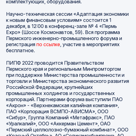
комплектующих, оборудования.
Научно-техническая сессии «Адаптация экономики
к новым финансовым условиям» состоится 1
декабря, в 12:00 в конференц-зале № 4 «Пермь
Expo» (Шоссе Космонавтов, 59). Вся программа
Пермского инженерно-промышленного форума и
регистрация
по ссылке
, участие в мероприятиях
бесплатное.
ПИПФ 2022 проводится Правительством
Пермского края и региональным Минпромторгом
при поддержке Министерства промышленности и
торговли и Министерства экономического развития
Российской Федерации, крупнейших
промышленных холдингов и государственных
корпораций. Партнерами форума выступили ПАО
«Акрон» - «Верхнекамская калийная компания»,
ПАО «Корпорация ВСМПО-АВИСМА», ООО
«Сибур», Группа Компаний «Метафракс», ПАО
«Уралкалий», ООО «Аккерман Цемент», ОАО
«Пермский целлюлозно-бумажный комбинат», ООО
«Красный Октябрь», АО «Соликамскбумпром», АО