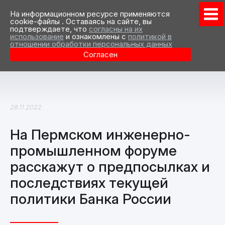
На информационном ресурсе применяются
cookie-файлы . Оставаясь на сайте, вы
подтверждаете, что
согласны на их
использование
и ознакомлены с
политикой в
отношении обработки персональных данных
Согласен
28.11.2022
На Пермском инженерно-
промышленном форуме
расскажут о предпосылках и
последствиях текущей
политики Банка России